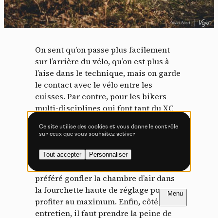
Tout accepter
Tout refuser
On sent qu’on passe plus facilement
Vidéos
sur l’arrière du vélo, qu’on est plus à
l’aise dans le technique, mais on garde
Les services de partage de vidéo permettent d'enrichir
le contact avec le vélo entre les
le site de contenu multimédia et augmentent sa
visibilité.
cuisses. Par contre, pour les bikers
multi-disciplines qui font tant du XC
Vimeo
interdit
-
Ce service peut déposer
que de l’enduro, cette tige montée sur
8 cookies.
Ce site utilise des cookies et vous donne le contrôle
le vélo de cross risque de leur donner
sur ceux que vous souhaitez activer
Autoriser
Interdire
un sentiment de trop peu. Avec le
faible débattement, la remontée se fait
Tout accepter
Personnaliser
YouTube
interdit
-
Ce service peut
toujours rapidement, mais nous avons
déposer 4 cookies.
préféré gonfler la chambre d’air dans
Autoriser
Interdire
FR
NL
la fourchette haute de réglage pour en
Introduction
Introduction
PAGE 1 / 4
PAGE 1 / 4
profiter au maximum. Enfin, côté
entretien, il faut prendre la peine de