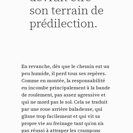
son terrain de
prédilection.
En revanche, dès que le chemin est un
Panneau de gestion des
peu humide, il perd tous ses repères.
Comme en montée, la responsabilité
cookies
en incombe principalement à la bande
de roulement, pas assez agressive et
En autorisant ces services tiers, vous acceptez le dépôt et la
qui ne mord pas le sol. Cela se traduit
lecture de cookies et l'utilisation de technologies de suivi
par une roue arrière baladeuse, qui
nécessaires à leur bon fonctionnement.
glisse trop facilement et qui vit sa
Politique de confidentialité
propre vie au freinage tant qu’on n’a
pas réussi à attraper les crampons