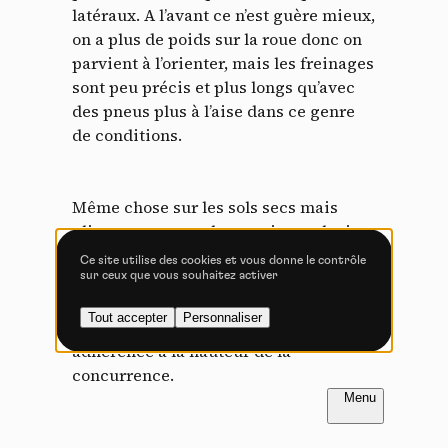
Tout accepter
Tout refuser
latéraux. A l’avant ce n’est guère mieux,
on a plus de poids sur la roue donc on
parvient à l’orienter, mais les freinages
sont peu précis et plus longs qu’avec
des pneus plus à l’aise dans ce genre
Vidéos
de conditions.
Les services de partage de vidéo permettent d'enrichir
le site de contenu multimédia et augmentent sa
visibilité.
Même chose sur les sols secs mais
Vimeo
interdit
glissants, comme les sentiers calcaires
-
Ce service peut déposer
8 cookies.
des Alpes du Nord à basse altitude ou
Ce site utilise des cookies et vous donne le contrôle
les gravillons plus au sud. Les
sur ceux que vous souhaitez activer
Autoriser
Interdire
crampons sont trop espacés sur la
Tout accepter
Personnaliser
bande de roulement pour procurer une
YouTube
interdit
-
Ce service peut
adhérence à la hauteur de la
déposer 4 cookies.
concurrence.
Autoriser
Interdire
FR
NL
Introduction
Introduction
Introduction
PAGE 1 / 4
PAGE 1 / 4
PAGE 1 / 4