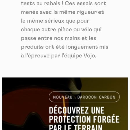
tests au rabais ! Ces essais sont
menés avec la même rigueur et
le même sérieux que pour
chaque autre pièce ou vélo qui
passe entre nos mains et les
produits ont été longuement mis
à l’épreuve par l’équipe Vojo.