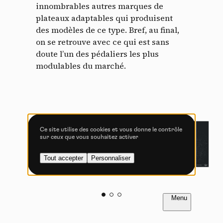
Tout accepter
Tout refuser
innombrables autres marques de
plateaux adaptables qui produisent
des modèles de ce type. Bref, au final,
on se retrouve avec ce qui est sans
doute l’un des pédaliers les plus
Vidéos
modulables du marché.
Les services de partage de vidéo permettent d'enrichir
le site de contenu multimédia et augmentent sa
visibilité.
Vimeo
interdit
-
Ce service peut déposer
8 cookies.
Ce site utilise des cookies et vous donne le contrôle
sur ceux que vous souhaitez activer
Autoriser
Interdire
Tout accepter
Personnaliser
YouTube
interdit
-
Ce service peut
déposer 4 cookies.
Autoriser
Interdire
FR
NL
Introduction
Introduction
PAGE 1 / 4
PAGE 1 / 4