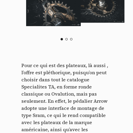
Pour ce qui est des plateaux, là aussi ,
l’offre est pléthorique, puisqu’on peut
Panneau de gestion des
choisir dans tout le catalogue
cookies
Specialites TA, en forme ronde
classique ou Ovalution, mais pas
En autorisant ces services tiers, vous acceptez le dépôt et la
seulement. En effet, le pédalier Arrow
lecture de cookies et l'utilisation de technologies de suivi
adopte une interface de montage de
nécessaires à leur bon fonctionnement.
type Sram, ce qui le rend compatible
Politique de confidentialité
avec les plateaux de la marque
américaine, ainsi qu’avec les