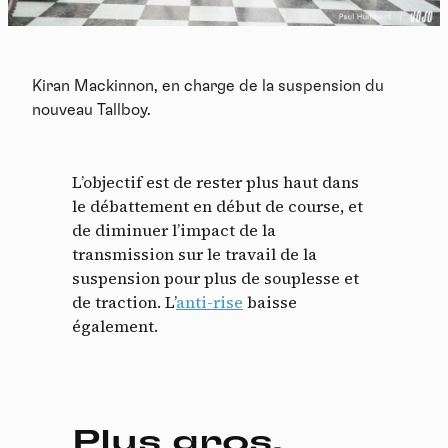
Kiran Mackinnon, en charge de la suspension du
nouveau Tallboy.
L’objectif est de rester plus haut dans
le débattement en début de course, et
de diminuer l’impact de la
Panneau de gestion des
transmission sur le travail de la
suspension pour plus de souplesse et
cookies
de traction. L’
anti-rise
baisse
également.
En autorisant ces services tiers, vous acceptez le dépôt et la
lecture de cookies et l'utilisation de technologies de suivi
nécessaires à leur bon fonctionnement.
Politique de confidentialité
Plus gros,