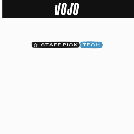
Home
Actu
STAFF PICK
TECH
Nature
Sport
Tech
Dossier
Vidéos
Podcasts