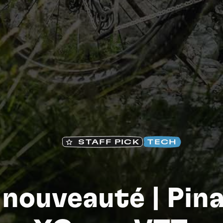
Na
STAFF PICK
TECH
 nouveauté | Pina