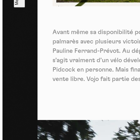
L
m
Avant même sa disponibilité po
J'ac
dés
palmarès avec plusieurs vict
Pauline Ferrand-Prévot. Au dépar
s’agit vraiment d’un vélo déve
Pidcock en personne. Mais fina
vente libre. Vojo fait partie d