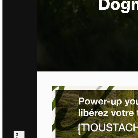
Dogm
Pa
En auto
l'utili
Politi
Tout a