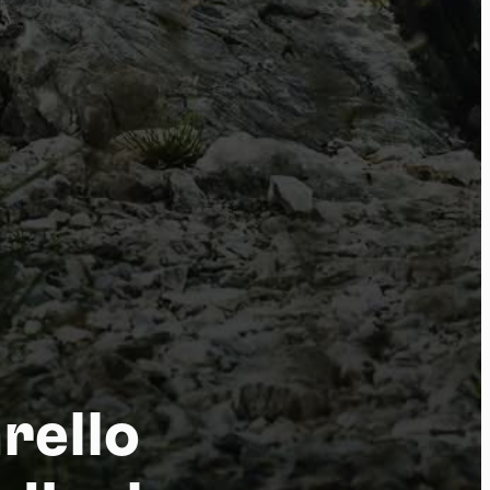
tu
rello