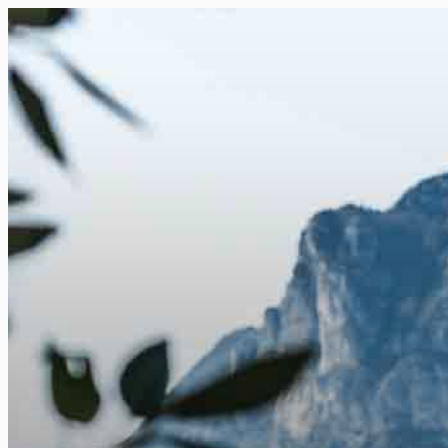
FR
NL