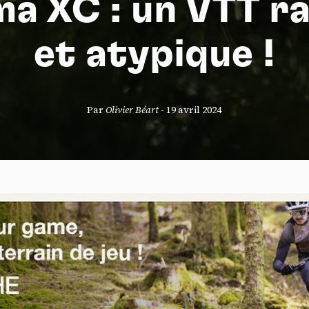
a XC : un VTT ra
et atypique !
S
Par
Olivier Béart
-
19 avril 2024
nneau de gestion des cookies
risant ces services tiers, vous acceptez le dépôt et la lecture de coo
sation de technologies de suivi nécessaires à leur bon fonctionnement.
que de confidentialité
ccepter
Tout refuser