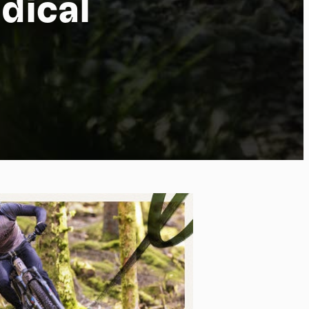
dical
po
kies et