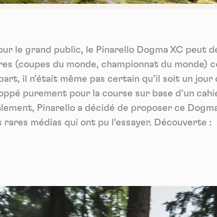
Vidéos
es services de partage de vidéo permettent d'enrichir le site de con
ultimédia et augmentent sa visibilité.
*
ur le grand public, le Pinarello Dogma XC peut d
Vimeo
interdit
cepte de recevoir cette lettre d'information et je comprends que je peux facilem
-
Ce service peut déposer 8 cookies.
inscrire à tout moment
oires (coupes du monde, championnat du monde) c
Autoriser
Interdire
Je m’abonne
t, il n’était même pas certain qu’il soit un jour d
YouTube
interdit
loppé purement pour la course sur base d’un cahi
-
Ce service peut déposer 4 cookies.
lement, Pinarello a décidé de proposer ce Dogma 
Autoriser
Interdire
es rares médias qui ont pu l’essayer. Découverte :