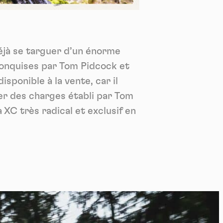
*
tenu
*
éjà se targuer d’un énorme
ent me
onquises par Tom Pidcock et
Te
isponible à la vente, car il
er des charges établi par Tom
XC très radical et exclusif en