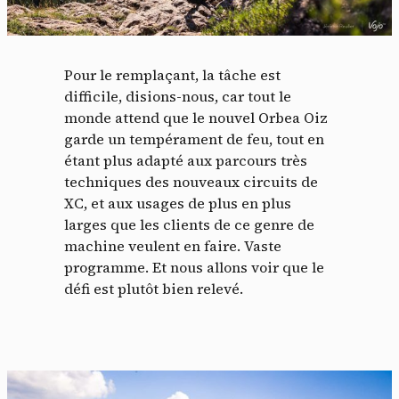
Pour le remplaçant, la tâche est
difficile, disions-nous, car tout le
monde attend que le nouvel Orbea Oiz
garde un tempérament de feu, tout en
étant plus adapté aux parcours très
techniques des nouveaux circuits de
XC, et aux usages de plus en plus
Panneau de gestion des
larges que les clients de ce genre de
machine veulent en faire. Vaste
cookies
programme. Et nous allons voir que le
défi est plutôt bien relevé.
En autorisant ces services tiers, vous acceptez le dépôt et la
lecture de cookies et l'utilisation de technologies de suivi
nécessaires à leur bon fonctionnement.
Politique de confidentialité