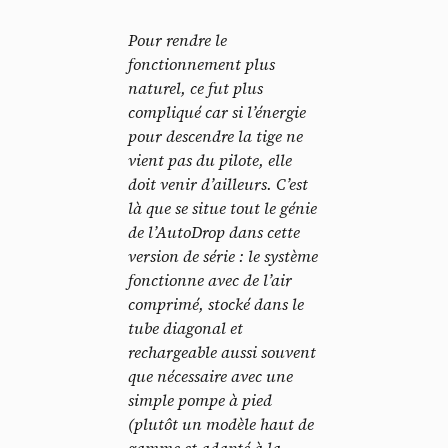
Pour rendre le
fonctionnement plus
naturel, ce fut plus
compliqué car si l’énergie
pour descendre la tige ne
vient pas du pilote, elle
doit venir d’ailleurs. C’est
là que se situe tout le génie
de l’AutoDrop dans cette
Panneau de gestion des
version de série : le système
fonctionne avec de l’air
cookies
comprimé, stocké dans le
tube diagonal et
En autorisant ces services tiers, vous acceptez le dépôt et la
rechargeable aussi souvent
lecture de cookies et l'utilisation de technologies de suivi
nécessaires à leur bon fonctionnement.
que nécessaire avec une
simple pompe à pied
Politique de confidentialité
(plutôt un modèle haut de
gamme et adapté à la