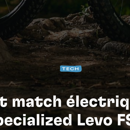
Na
TECH
t match électriq
pecialized Levo F