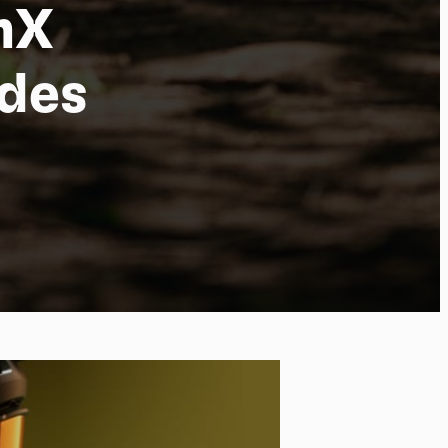
mX
 des
po
kies et