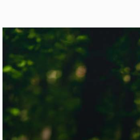
FR
NL