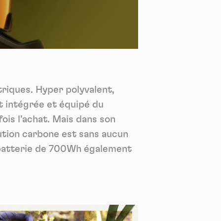
*
tenu
*
ent me
Te
triques. Hyper polyvalent,
t intégrée et équipé du
fois l’achat. Mais dans son
ution carbone est sans aucun
 batterie de 700Wh également