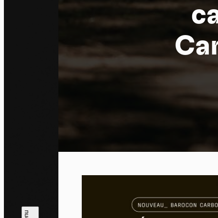
c
Car
Pa
En auto
l'utili
Politi
Tout a