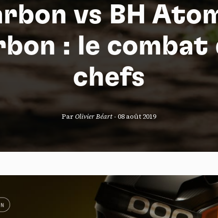
arbon vs BH Ato
bon : le combat
S
chefs
nneau de gestion des cookies
Par
Olivier Béart
-
08 août 2019
risant ces services tiers, vous acceptez le dépôt et la lecture de coo
sation de technologies de suivi nécessaires à leur bon fonctionnement.
que de confidentialité
ccepter
Tout refuser