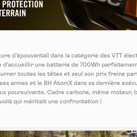
Vidéos
es services de partage de vidéo permettent d'enrichir le site de con
ultimédia et augmentent sa visibilité.
*
Vimeo
interdit
cepte de recevoir cette lettre d'information et je comprends que je peux facilem
-
Ce service peut déposer 8 cookies.
inscrire à tout moment
Autoriser
Interdire
Je m’abonne
igure d’épouvantail dans la catégorie des VTT élec
YouTube
interdit
-
Ce service peut déposer 4 cookies.
e d’accueillir une batterie de 700Wh parfaitemen
Autoriser
Interdire
ourner toutes les têtes et seul son prix freine par
e ses armes et le BH AtomX dans sa dernière exéc
reux poursuivants. Cadre carbone, même moteur,
 voilà qui méritait une confrontation !