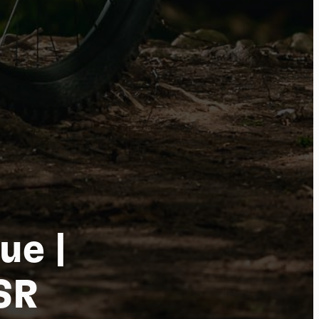
tu
ue |
SR