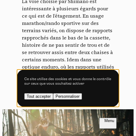
La voie choisie par Shimano est
Tout accepter
Tout refuser
intéressante à plusieurs égards pour
ce qui est de l’étagement. En usage
marathon/rando sportive sur des
terrains variés, on dispose de rapports
Vidéos
rapprochés dans le bas de la cassette,
histoire de ne pas sentir de trou et de
Les services de partage de vidéo permettent d'enrichir
se retrouver assis entre deux chaises à
le site de contenu multimédia et augmentent sa
visibilité.
certains moments. Idem dans une
optique enduro, où les rapports utilisés
Vimeo
interdit
-
Ce service peut déposer
en spéciale présentent un étagement
8 cookies.
Ce site utilise des cookies et vous donne le contrôle
naturel. Bref, c’est bien vu !
sur ceux que vous souhaitez activer
Autoriser
Interdire
Tout accepter
Personnaliser
YouTube
interdit
-
Ce service peut
déposer 4 cookies.
Autoriser
Interdire
FR
NL