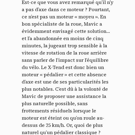
Est-ce que vous avez remarqué qu’il n’y
a pas d’axe dans ce moteur ? Pourtant,
ce n’est pas un moteur « moyeu ». En
bon spécialiste de la roue, Mavic a
évidemment envisagé cette solution…
et l’a abandonnée en moins de cinq
minutes, la jugeant trop sensible à la
vitesse de rotation de la roue arrière
sans parler de l’impact sur l’équilibre
du vélo. Le X-Tend est donc bien un
Panneau de gestion des
moteur « pédalier » et cette absence
d’axe est une de ses particularités les
cookies
plus notables. C’est dû à la volonté de
Mavic de proposer une assistance la
En autorisant ces services tiers, vous acceptez le dépôt et la
plus naturelle possible, sans
lecture de cookies et l'utilisation de technologies de suivi
frottements résiduels lorsque le
nécessaires à leur bon fonctionnement.
moteur est éteint ou qu’on roule au-
Politique de confidentialité
dessus de 25 km/h. Or, quoi de plus
naturel qu’un pédalier classique ?