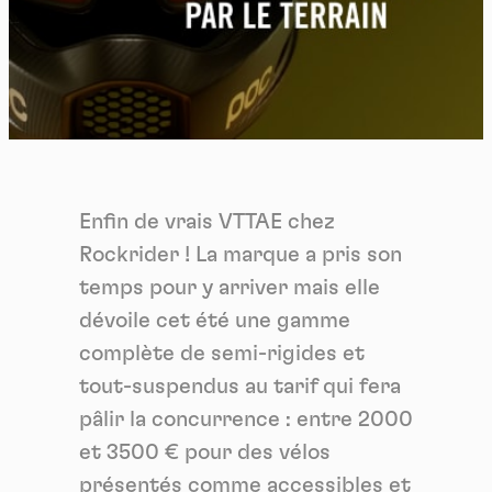
Enfin de vrais VTTAE chez
Rockrider ! La marque a pris son
temps pour y arriver mais elle
dévoile cet été une gamme
complète de semi-rigides et
tout-suspendus au tarif qui fera
pâlir la concurrence : entre 2000
et 3500 € pour des vélos
présentés comme accessibles et