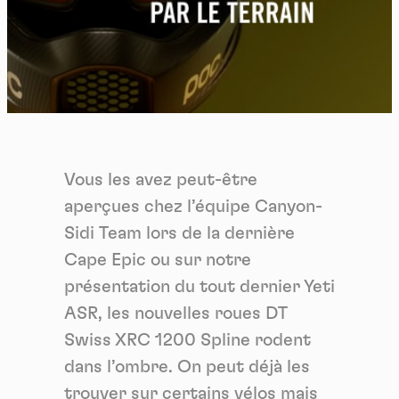
Vous les avez peut-être
aperçues chez l’équipe Canyon-
Sidi Team lors de la dernière
Cape Epic ou sur notre
présentation du tout dernier Yeti
ASR, les nouvelles roues DT
Swiss XRC 1200 Spline rodent
dans l’ombre. On peut déjà les
trouver sur certains vélos mais