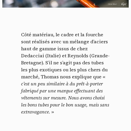
Côté matériau, le cadre et la fourche
sont réalisés avec un mélange d’aciers
haut de gamme issus de chez
Dedacciai (Italie) et Reynolds (Grande-
Bretagne). S’il ne s’agit pas des tubes
les plus exotiques ou les plus chers du
marché, Thomas nous explique que «
c’est un peu similaire à du prêt-à-porter
Panneau de gestion des
fabriqué par une marque effectuant des
vêtements sur mesure. Nous avons choisi
cookies
les bons tubes pour le bon usage, mais sans
extravagance.
»
En autorisant ces services tiers, vous acceptez le dépôt et la
lecture de cookies et l'utilisation de technologies de suivi
nécessaires à leur bon fonctionnement.