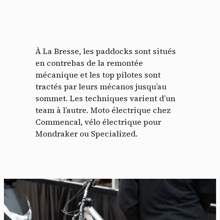
À La Bresse, les paddocks sont situés
en contrebas de la remontée
Panneau de gestion des
mécanique et les top pilotes sont
tractés par leurs mécanos jusqu’au
cookies
sommet. Les techniques varient d’un
team à l’autre. Moto électrique chez
En autorisant ces services tiers, vous acceptez le dépôt et la
Commencal, vélo électrique pour
lecture de cookies et l'utilisation de technologies de suivi
nécessaires à leur bon fonctionnement.
Mondraker ou Specialized.
Politique de confidentialité
Tout accepter
Tout refuser