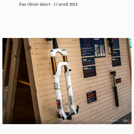
Par
Olivier Béart
-
17 avril 2015
Panneau de gestion des
cookies
En autorisant ces services tiers, vous acceptez le dépôt et la
lecture de cookies et l'utilisation de technologies de suivi
nécessaires à leur bon fonctionnement.
Politique de confidentialité