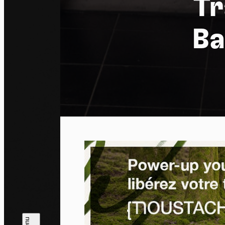
Tr
Ba
Pa
En auto
l'utili
Politi
Tout a