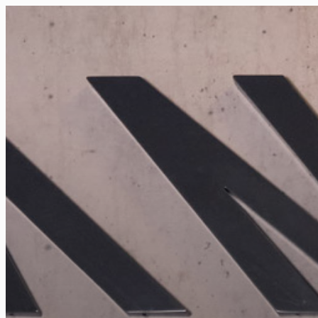
FR
NL