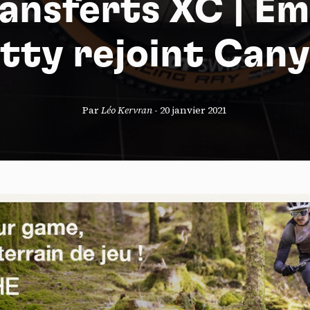
ansferts XC | Em
tty rejoint Can
S
Par
Léo Kervran
-
20 janvier 2021
nneau de gestion des cookies
risant ces services tiers, vous acceptez le dépôt et la lecture de coo
sation de technologies de suivi nécessaires à leur bon fonctionnement.
que de confidentialité
ccepter
Tout refuser