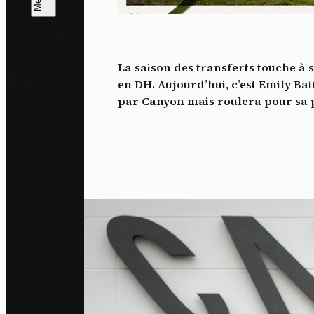
L
m
La saison des transferts touche à 
J'ac
en DH. Aujourd’hui, c’est Emily Bat
dés
par Canyon mais roulera pour sa 