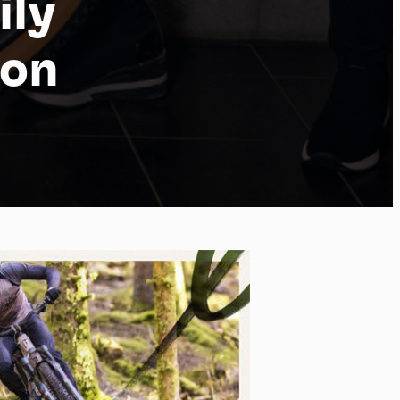
ily
yon
po
kies et