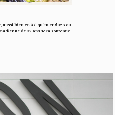
*
tenu
*
e, aussi bien en XC qu’en enduro ou
ent me
 Canadienne de 32 ans sera soutenue
Te