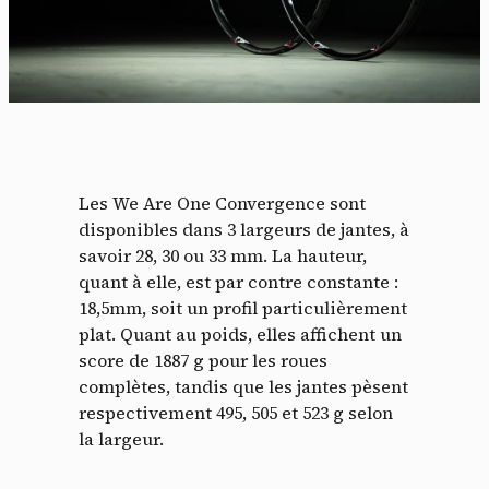
Panneau de gestion des
cookies
En autorisant ces services tiers, vous acceptez le dépôt et la
lecture de cookies et l'utilisation de technologies de suivi
nécessaires à leur bon fonctionnement.
Les We Are One Convergence sont
Politique de confidentialité
disponibles dans 3 largeurs de jantes, à
savoir 28, 30 ou 33 mm. La hauteur,
Tout accepter
Tout refuser
quant à elle, est par contre constante :
18,5mm, soit un profil particulièrement
plat. Quant au poids, elles affichent un
score de 1887 g pour les roues
complètes, tandis que les jantes pèsent
Vidéos
respectivement 495, 505 et 523 g selon
la largeur.
Les services de partage de vidéo permettent d'enrichir
le site de contenu multimédia et augmentent sa
visibilité.