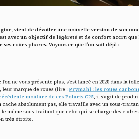
Vidéos
es services de partage de vidéo permettent d'enrichir le site de con
ultimédia et augmentent sa visibilité.
*
ine, vient de dévoiler une nouvelle version de son modè
Vimeo
interdit
cepte de recevoir cette lettre d'information et je comprends que je peux facilem
-
Ce service peut déposer 8 cookies.
’est avec un objectif de légèreté et de confort accru que
inscrire à tout moment
 ses roues phares. Voyons ce que l’on sait déjà :
Autoriser
Interdire
Je m’abonne
YouTube
interdit
-
Ce service peut déposer 4 cookies.
Autoriser
Interdire
l’on ne vous présente plus, s’est lancé en 2020 dans la fol
, leur marque de roues (lire :
Prymahl : les roues carbone
précédente mouture de ces Polaris C25
, il s’agit de prod
n cache absolument pas, elle travaille avec un sous-traita
té le même sous-traitant que celui qui se charge des cadre
n très étroite.