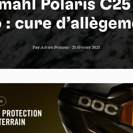
mahl Polaris C25
 : cure d’allège
S
Par
Adrien Protano
-
25 février 2023
nneau de gestion des cookies
risant ces services tiers, vous acceptez le dépôt et la lecture de coo
sation de technologies de suivi nécessaires à leur bon fonctionnement.
que de confidentialité
ccepter
Tout refuser