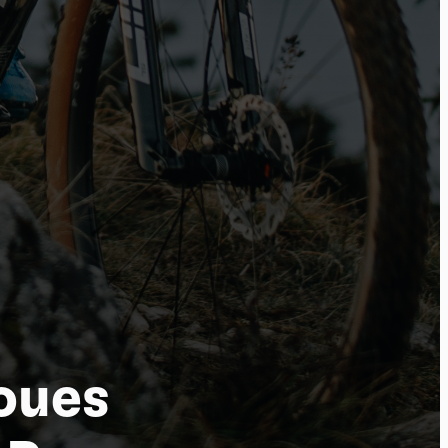
tu
oues