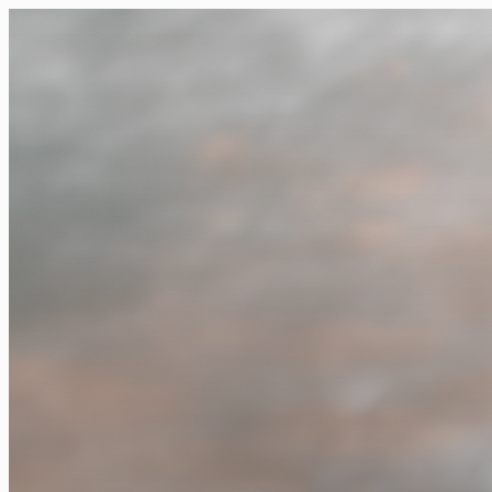
FR
NL