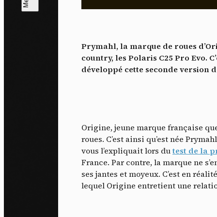
L
m
Prymahl, la marque de roues d’Orig
J'ac
country, les Polaris C25 Pro Evo. C
dés
développé cette seconde version de
Origine, jeune marque française que 
roues. C’est ainsi qu’est née Prymahl
vous l’expliquait lors du
test de la 
France. Par contre, la marque ne s’e
ses jantes et moyeux. C’est en réali
lequel Origine entretient une relatio