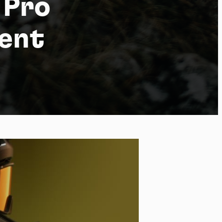
 Pro
ment
po
kies et