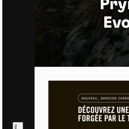
Pry
Evo
Pa
En auto
l'utili
Politi
Tout a