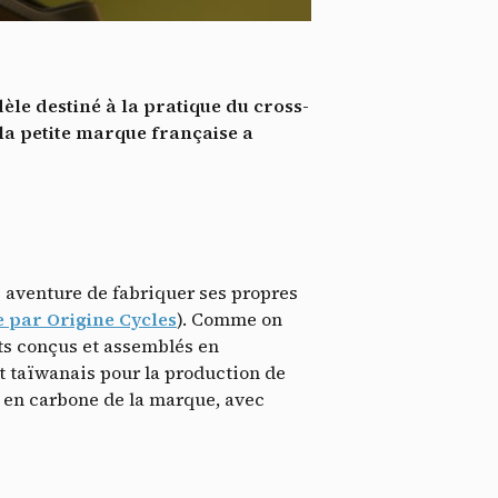
*
tenu
*
le destiné à la pratique du cross-
ent me
 la petite marque française a
Te
le aventure de fabriquer ses propres
 par Origine Cycles
). Comme on
uits conçus et assemblés en
nt taïwanais pour la production de
s en carbone de la marque, avec