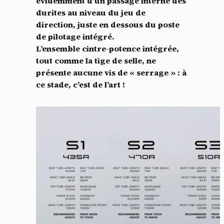
évidemment d’un passage interne des
durites au niveau du jeu de
direction, juste en dessous du poste
de pilotage intégré.
L’ensemble cintre-potence intégrée,
Panneau de gestion des
tout comme la tige de selle, ne
présente aucune vis de « serrage » : à
cookies
ce stade, c’est de l’art !
En autorisant ces services tiers, vous acceptez le dépôt et la
lecture de cookies et l'utilisation de technologies de suivi
nécessaires à leur bon fonctionnement.
Politique de confidentialité
Tout accepter
Tout refuser
Vidéos