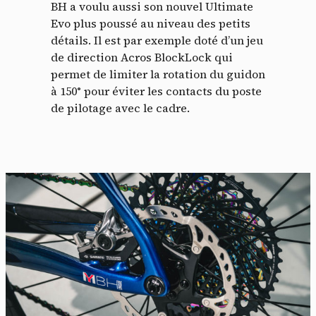
BH a voulu aussi son nouvel Ultimate
Evo plus poussé au niveau des petits
détails. Il est par exemple doté d’un jeu
de direction Acros BlockLock qui
Panneau de gestion des
permet de limiter la rotation du guidon
à 150° pour éviter les contacts du poste
cookies
de pilotage avec le cadre.
En autorisant ces services tiers, vous acceptez le dépôt et la
lecture de cookies et l'utilisation de technologies de suivi
nécessaires à leur bon fonctionnement.
Politique de confidentialité
Tout accepter
Tout refuser
Vidéos