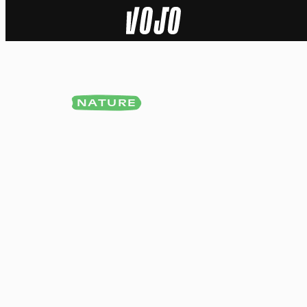
Home
Actu
NATURE
Nature
Sport
Tech
Dossier
Vidéos
Podcasts