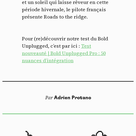
et un soleil qui laisse rêveur en cette
période hivernale, le pilote français
présente Roads to the ridge.
Pour (re)découvrir notre test du Bold
Unplugged, c’est par ici :
Test
nouveauté | Bold Unplugged Pro : 50
nuances d’intégration
Panneau de gestion des
cookies
Par
Adrien Protano
En autorisant ces services tiers, vous acceptez le dépôt et la
lecture de cookies et l'utilisation de technologies de suivi
nécessaires à leur bon fonctionnement.
Politique de confidentialité