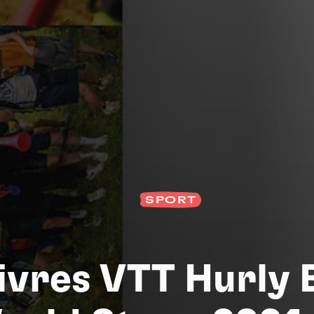
Na
SPORT
livres VTT Hurly 