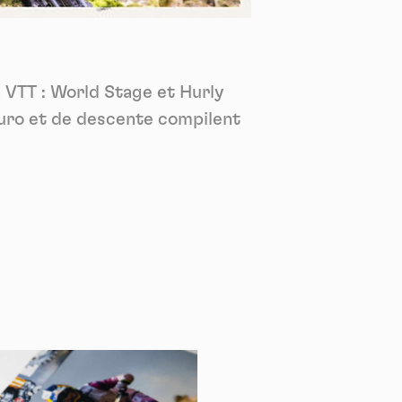
*
tenu
*
 VTT : World Stage et Hurly
ent me
duro et de descente compilent
Te