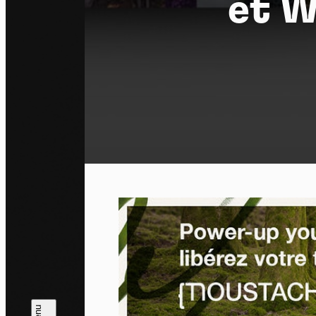
et W
Pa
En auto
l'utili
Politi
Tout a