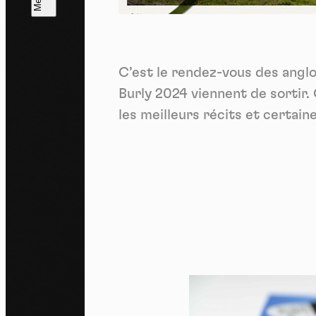
L
m
C’est le rendez-vous des angl
J'ac
dés
Burly 2024 viennent de sortir.
les meilleurs récits et certain