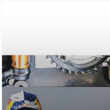
FR
NL