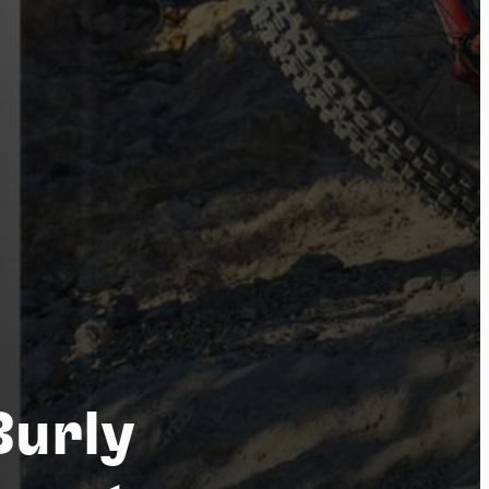
tu
Burly