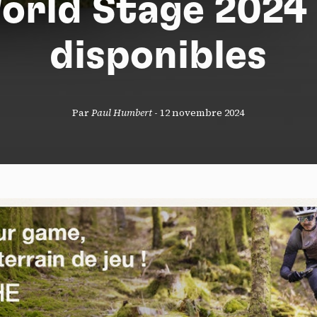
orld Stage 2024
disponibles
S
Par
Paul Humbert
-
12 novembre 2024
nneau de gestion des cookies
risant ces services tiers, vous acceptez le dépôt et la lecture de coo
sation de technologies de suivi nécessaires à leur bon fonctionnement.
que de confidentialité
ccepter
Tout refuser