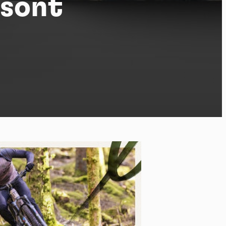
 sont
po
kies et