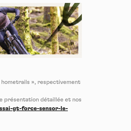
*
tenu
*
ent me
Tec
 hometrails », respectivement
e présentation détaillée et nos
ai-gt-force-sensor-le-