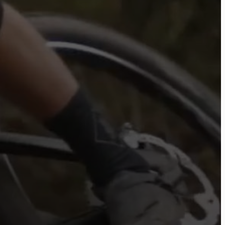
Act
tur