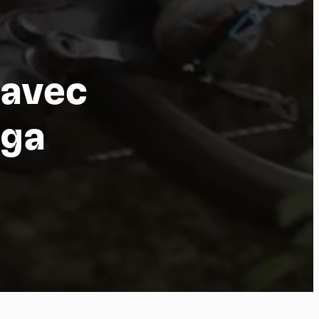
 avec
oga
por
kies et