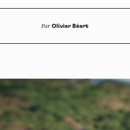
Par
Olivier Béart
Dos