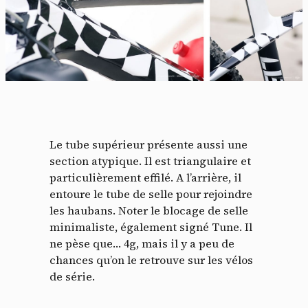
Panneau de gestion des
cookies
En autorisant ces services tiers, vous acceptez le dépôt et la
lecture de cookies et l'utilisation de technologies de suivi
Le tube supérieur présente aussi une
nécessaires à leur bon fonctionnement.
section atypique. Il est triangulaire et
Politique de confidentialité
particulièrement effilé. A l’arrière, il
entoure le tube de selle pour rejoindre
Tout accepter
Tout refuser
les haubans. Noter le blocage de selle
minimaliste, également signé Tune. Il
ne pèse que… 4g, mais il y a peu de
chances qu’on le retrouve sur les vélos
Vidéos
de série.
Les services de partage de vidéo permettent d'enrichir