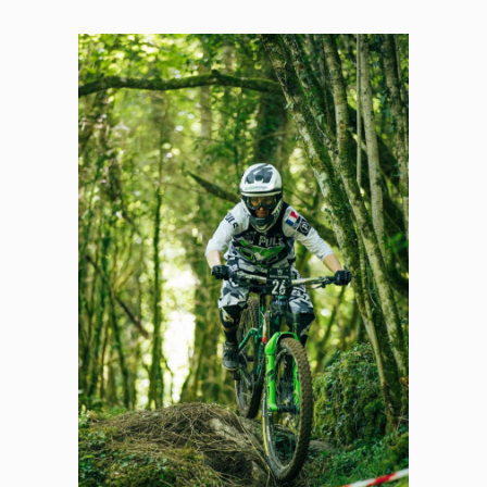
Panneau de gestion des
cookies
En autorisant ces services tiers, vous acceptez le dépôt et la
lecture de cookies et l'utilisation de technologies de suivi
nécessaires à leur bon fonctionnement.
Politique de confidentialité
Tout accepter
Tout refuser
Vidéos
Les services de partage de vidéo permettent d'enrichir
le site de contenu multimédia et augmentent sa