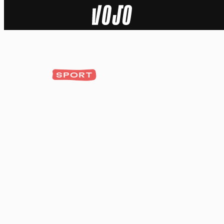
Home
Actu
SPORT
Nature
Sport
Tech
Dossier
Vidéos
Podcasts