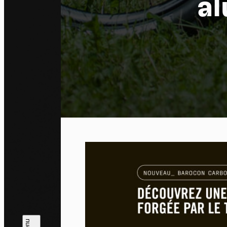
al
Pa
En auto
l'utili
Politi
Tout a