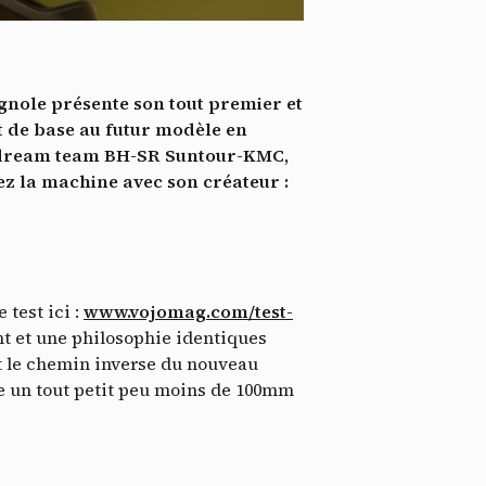
*
tenu
*
pagnole présente son tout premier et
ent me
t de base au futur modèle en
la dream team BH-SR Suntour-KMC,
Te
ez la machine avec son créateur :
test ici :
www.vojomag.com/test-
t et une philosophie identiques
uit le chemin inverse du nouveau
e un tout petit peu moins de 100mm
.