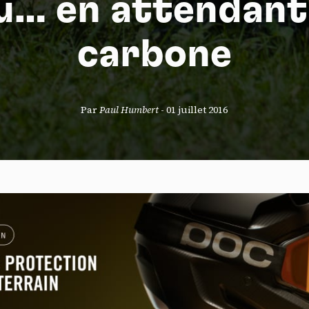
u… en attendant
carbone
S
Par
Paul Humbert
-
01 juillet 2016
nneau de gestion des cookies
risant ces services tiers, vous acceptez le dépôt et la lecture de coo
sation de technologies de suivi nécessaires à leur bon fonctionnement.
que de confidentialité
ccepter
Tout refuser