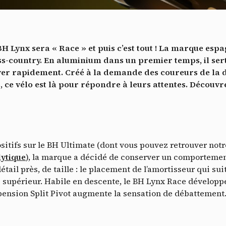
Vidéos
es services de partage de vidéo permettent d'enrichir le site de con
ultimédia et augmentent sa visibilité.
*
 BH Lynx sera « Race » et puis c’est tout ! La marque es
Vimeo
interdit
cepte de recevoir cette lettre d'information et je comprends que je peux facilem
-
Ce service peut déposer 8 cookies.
ss-country. En aluminium dans un premier temps, il ser
inscrire à tout moment
river rapidement. Créé à la demande des coureurs de 
Autoriser
Interdire
Je m’abonne
ce vélo est là pour répondre à leurs attentes. Découvr
YouTube
interdit
-
Ce service peut déposer 4 cookies.
Autoriser
Interdire
tifs sur le BH Ultimate (dont vous pouvez retrouver notre 
lytique
), la marque a décidé de conserver un comportemen
détail près, de taille : le placement de l’amortisseur qui s
 supérieur. Habile en descente, le BH Lynx Race développ
ension Split Pivot augmente la sensation de débattement