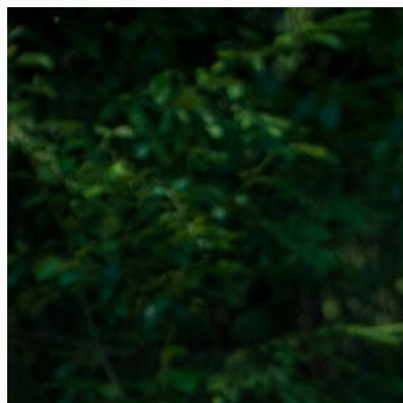
FR
NL