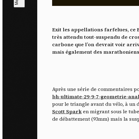
L
m
Exit les appellations farfelues, ce
J'ac
très attendu tout-suspendu de cro
dés
carbone que l’on devrait voir ar
mais également des marathoniens, 
Après une série de commentaires posi
bh-ultimate-29-9-7-geometrie-ana
pour le triangle avant du vélo, à un 
Scott Spark
en migrant sous le tube
de débattement (93mm) mais la susp