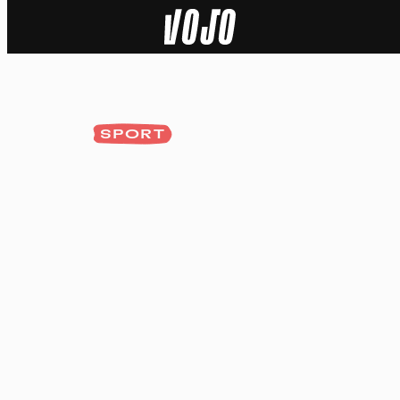
Home
Actu
SPORT
Nature
Sport
Tech
Dossier
Vidéos
Podcasts