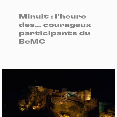
Minuit : l’heure
des… courageux
participants du
BeMC