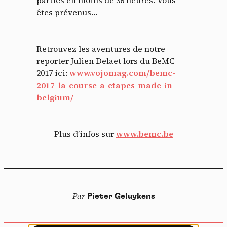
parties en moins de 36 heures. Vous
Panneau de gestion des
êtes prévenus…
cookies
Retrouvez les aventures de notre
En autorisant ces services tiers, vous acceptez le dépôt et la
reporter Julien Delaet lors du BeMC
lecture de cookies et l'utilisation de technologies de suivi
nécessaires à leur bon fonctionnement.
2017 ici:
www.vojomag.com/bemc-
2017-la-course-a-etapes-made-in-
Politique de confidentialité
belgium/
Tout accepter
Tout refuser
Plus d’infos sur
www.bemc.be
Vidéos
Les services de partage de vidéo permettent d'enrichir
Par
Pieter Geluykens
le site de contenu multimédia et augmentent sa
visibilité.
Vimeo
interdit
-
Ce service peut déposer