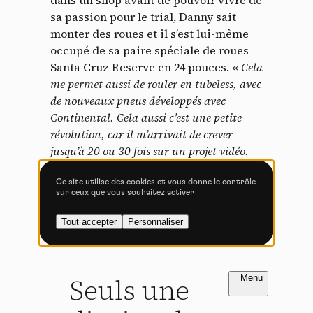
dans un shop avant de pouvoir vivre de
Tout accepter
Tout refuser
sa passion pour le trial, Danny sait
monter des roues et il s’est lui-même
occupé de sa paire spéciale de roues
Santa Cruz Reserve en 24 pouces. «
Cela
Vidéos
me permet aussi de rouler en tubeless, avec
de nouveaux pneus développés avec
Les services de partage de vidéo permettent d'enrichir
Continental. Cela aussi c’est une petite
le site de contenu multimédia et augmentent sa
révolution, car il m’arrivait de crever
visibilité.
jusqu’à 20 ou 30 fois sur un projet vidéo.
Vimeo
interdit
-
Ce service peut déposer
Ici, en ajoutant simplement un insert en
8 cookies.
mousse à l’arrière, je ne crève quasiment
Ce site utilise des cookies et vous donne le contrôle
sur ceux que vous souhaitez activer
Autoriser
Interdire
plus jamais. »
Tout accepter
Personnaliser
YouTube
interdit
-
Ce service peut
déposer 4 cookies.
Autoriser
Interdire
FR
NL
Introduction
Introduction
Seuls une
PAGE 1 / 2
PAGE 1 / 2