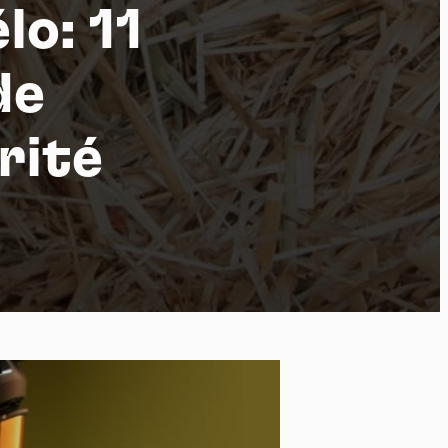
lo: 11
de
po
rité
kies et