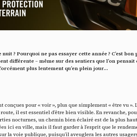
Vidéos
es services de partage de vidéo permettent d'enrichir le site de con
ultimédia et augmentent sa visibilité.
*
Vimeo
interdit
cepte de recevoir cette lettre d'information et je comprends que je peux facilem
-
Ce service peut déposer 8 cookies.
inscrire à tout moment
Autoriser
Interdire
Je m’abonne
 nuit ? Pourquoi ne pas essayer cette année ? C’est bon 
YouTube
interdit
-
Ce service peut déposer 4 cookies.
nt différente – même sur des sentiers que l’on pensait 
 forcément plus lentement qu’en plein jour…
Autoriser
Interdire
t conçues pour « voir », plus que simplement « être vu ». L
oute, il est essentiel d’être bien visible. En revanche, po
rties nocturnes, un chemin bien éclairé est de la plus hau
ées ici en ville, mais il faut garder à l’esprit que le ren
sur la voie publique, puisqu’il aveuglera les autres usagers