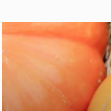
FR
NL