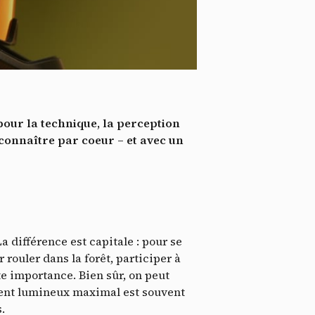
*
tenu
*
ent me
Te
pour la technique, la perception
connaître par coeur – et avec un
a différence est capitale :
pour se
ur
rouler dans la forêt, participer à
te importance.
Bien sûr, on peut
dement lumineux maximal est souvent
.