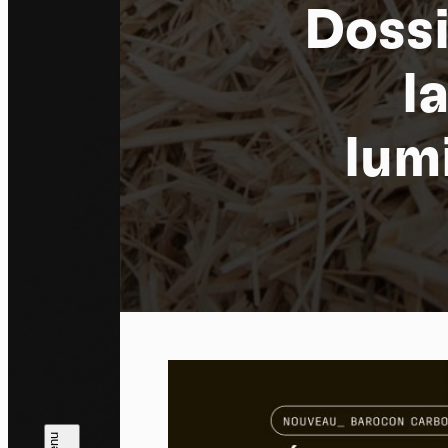
Dossi
l
lum
Pa
En auto
l'utili
Politi
Tout a