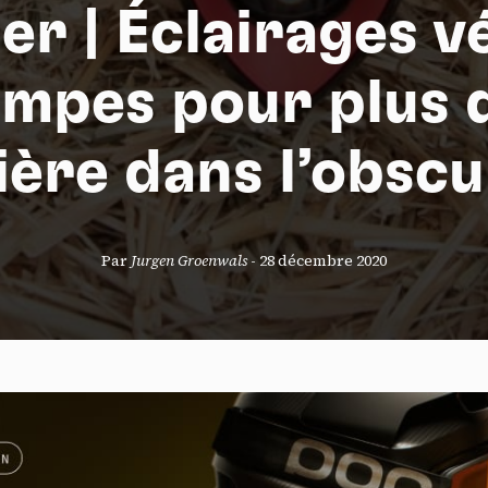
er | Éclairages vé
ampes pour plus 
S
ière dans l’obscu
nneau de gestion des cookies
Par
Jurgen Groenwals
-
28 décembre 2020
risant ces services tiers, vous acceptez le dépôt et la lecture de coo
sation de technologies de suivi nécessaires à leur bon fonctionnement.
que de confidentialité
ccepter
Tout refuser