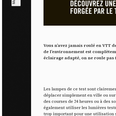
L
m
J'ac
dés
Vous n’avez jamais roulé en VTT de
de l’environnement est complèteme
éclairage adapté, on ne roule pas
Les lampes de ce test sont clairemen
déplacer simplement en ville ou sur r
des courses de 24 heures ou à des so
également utiliser les lumières test
trop important pour une utilisation 