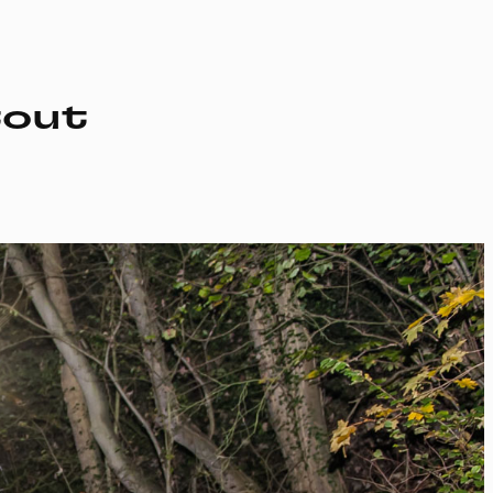
tout
ssi