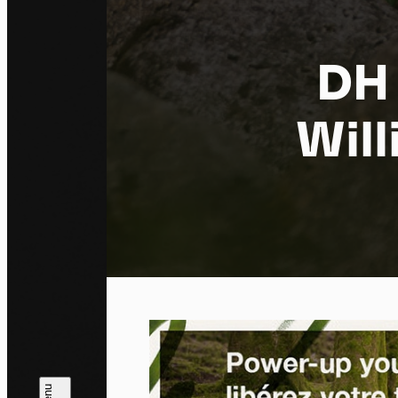
DH 
Will
Pa
En auto
l'utili
Politi
Tout a