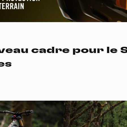
veau cadre pour le 
V
es