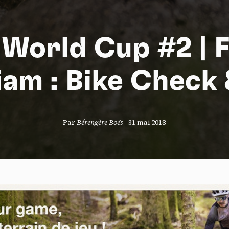
World Cup #2 | 
S
iam : Bike Check
nneau de gestion des cookies
Par
Bérengère Boës
-
31 mai 2018
risant ces services tiers, vous acceptez le dépôt et la lecture de coo
sation de technologies de suivi nécessaires à leur bon fonctionnement.
que de confidentialité
ccepter
Tout refuser