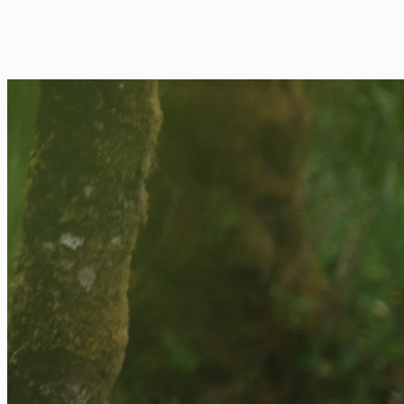
FR
NL