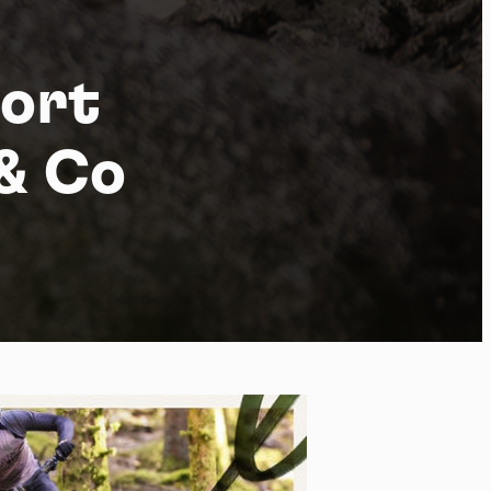
Fort
po
 & Co
kies et