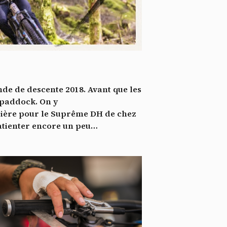
*
tenu
*
ent me
Te
de de descente 2018. Avant que les
 paddock. On y
rière pour le Suprême DH de chez
patienter encore un peu…