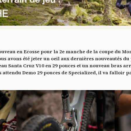
Vidéos
es services de partage de vidéo permettent d'enrichir le site de con
ultimédia et augmentent sa visibilité.
*
Vimeo
interdit
cepte de recevoir cette lettre d'information et je comprends que je peux facilem
-
Ce service peut déposer 8 cookies.
inscrire à tout moment
Autoriser
Interdire
Je m’abonne
 nouveau en Ecosse pour la 2e manche de la coupe du Mon
YouTube
interdit
-
Ce service peut déposer 4 cookies.
s avons été jeter un oeil aux dernières nouveautés du
au Santa Cruz V10 en 29 pouces et un nouveau bras ar
Autoriser
Interdire
 attendu Demo 29 pouces de Specialized, il va falloir 