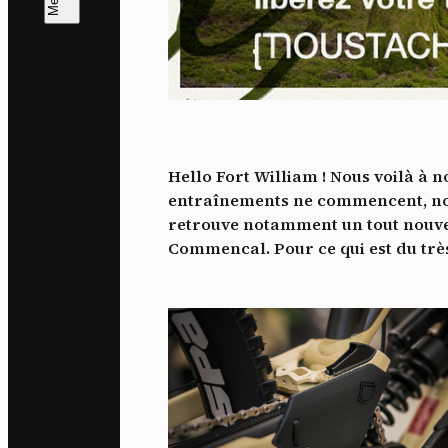
L
m
J'ac
dés
Hello Fort William ! Nous voilà à
entraînements ne commencent, nou
retrouve notamment un tout nouve
Commencal. Pour ce qui est du très