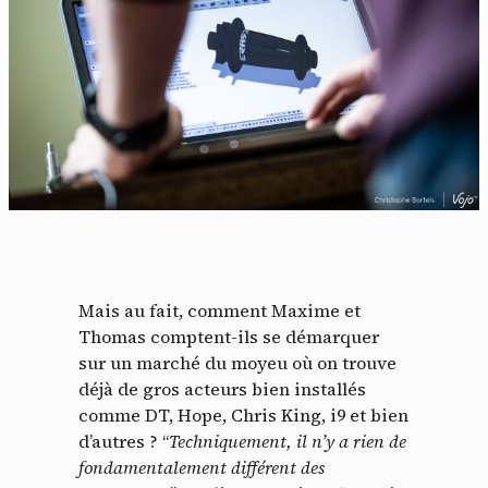
Panneau de gestion des
Mais au fait, comment Maxime et
Thomas comptent-ils se démarquer
cookies
sur un marché du moyeu où on trouve
déjà de gros acteurs bien installés
En autorisant ces services tiers, vous acceptez le dépôt et la
comme DT, Hope, Chris King, i9 et bien
lecture de cookies et l'utilisation de technologies de suivi
d’autres ? “
Techniquement, il n’y a rien de
nécessaires à leur bon fonctionnement.
fondamentalement différent des
Politique de confidentialité