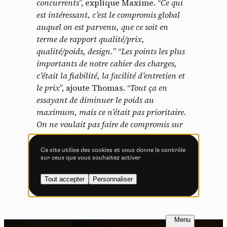
concurrents
”, explique Maxime. “
Ce qui
est intéressant, c’est le compromis global
Tout accepter
Tout refuser
auquel on est parvenu, que ce soit en
terme de rapport qualité/prix,
qualité/poids, design.
” “
Les points les plus
importants de notre cahier des charges,
c’était la fiabilité, la facilité d’entretien et
Vidéos
le prix
”, ajoute Thomas. “
Tout ça en
Les services de partage de vidéo permettent d'enrichir
essayant de diminuer le poids au
le site de contenu multimédia et augmentent sa
maximum, mais ce n’était pas prioritaire.
visibilité.
On ne voulait pas faire de compromis sur
Vimeo
interdit
-
Ce service peut déposer
les autres aspects.
” Puisqu’on parle de
8 cookies.
poids, le moyeu avant en Boost est
Ce site utilise des cookies et vous donne le contrôle
sur ceux que vous souhaitez activer
annoncé à 146g et l’arrière, en Boost
Autoriser
Interdire
avec corps de roue libre XD, à 236g.
Tout accepter
Personnaliser
YouTube
interdit
-
Ce service peut
déposer 4 cookies.
Autoriser
Interdire
FR
NL
Test match électrique BH XTep vs AtomX | Shimano
PAGE 2 / 1