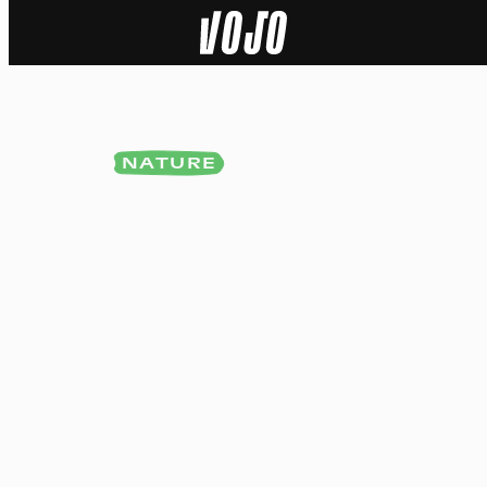
Home
Actu
NATURE
Nature
Sport
Tech
Dossier
Vidéos
Podcasts