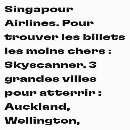
Singapour
Airlines.
Pour
trouver les billets
les moins chers
:
Skyscanner.
3
Panneau de gestion des
grandes villes
cookies
pour atterrir
:
En autorisant ces services tiers, vous acceptez le dépôt et la
lecture de cookies et l'utilisation de technologies de suivi
Auckland,
nécessaires à leur bon fonctionnement.
Politique de confidentialité
Wellington,