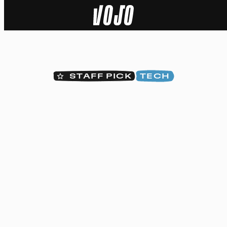
Home
Actu
STAFF PICK
TECH
Nature
Sport
Tech
Dossier
Vidéos
Podcasts