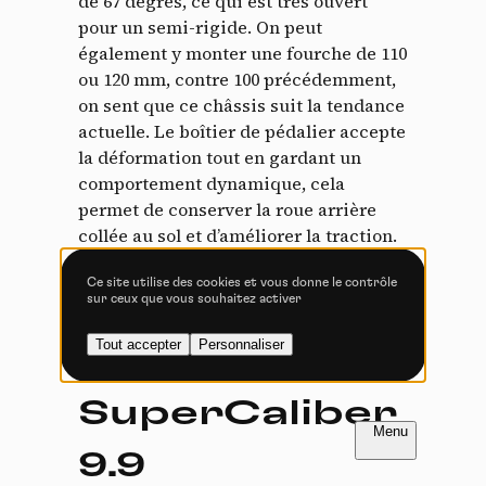
de 67 degrés, ce qui est très ouvert
Tout accepter
Tout refuser
pour un semi-rigide. On peut
également y monter une fourche de 110
ou 120 mm, contre 100 précédemment,
on sent que ce châssis suit la tendance
Vidéos
actuelle. Le boîtier de pédalier accepte
la déformation tout en gardant un
Les services de partage de vidéo permettent d'enrichir
comportement dynamique, cela
le site de contenu multimédia et augmentent sa
visibilité.
permet de conserver la roue arrière
collée au sol et d’améliorer la traction.
Vimeo
interdit
-
Ce service peut déposer
8 cookies.
Ce site utilise des cookies et vous donne le contrôle
sur ceux que vous souhaitez activer
Autoriser
Interdire
Tout accepter
Personnaliser
Le Trek
YouTube
interdit
-
Ce service peut
déposer 4 cookies.
SuperCaliber
Autoriser
Interdire
FR
NL
9.9