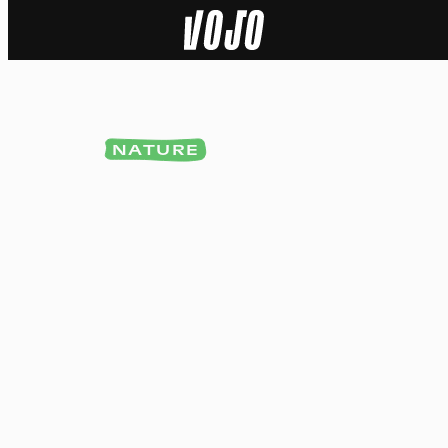
Home
Actu
NATURE
Nature
Sport
Tech
Dossier
Vidéos
Podcasts