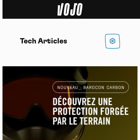
Home
Actu
Tech Articles
Nature
Sport
Tech
Dossier
Vidéos
Podcasts