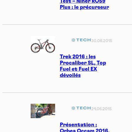
Test – Niner ROS9
Plus : le précurseur
TECH
30.06.2015
Trek 2016 : les
Procaliber SL, Top
Fuel et Fuel EX
dévoilés
TECH
24.06.2015
Présentation :
Orbea Occam 2016,