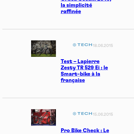
la simplicité
raffinée
TECH
18.06.2015
Test – Lapierre
Zesty TR 529 Ei : le
Smart-bike à la
française
TECH
15.06.2015
Pro Bike Check : Le