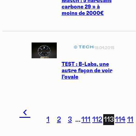
Match : 5 hardtails
carbone 29 » à
moins de 2000€
TECH
19.04.2015
TEST : B-Labs, une
autre façon de voir
l’ovale
1
2
3
…
111
112
113
114
11