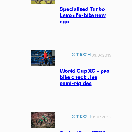
Specialized Turbo
Levo : l’e-bike new
age
TECH
03.07.2015
World Cup XC – pro
bike check : les
semi-rigides
TECH
01.07.2015