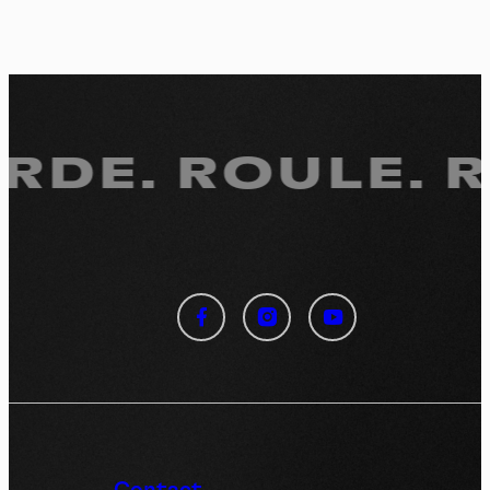
DE.
ROULE. RE
Panneau de gestion des
cookies
En autorisant ces services tiers, vous acceptez le dépôt et la
lecture de cookies et l'utilisation de technologies de suivi
nécessaires à leur bon fonctionnement.
Politique de confidentialité