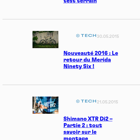
test terrain
TECH
30.05.2015
Nouveauté 2016 : Le
retour du Merida
Ninety Six !
TECH
21.05.2015
Shimano XTR Di2 –
Partie 2 : tout
savoir sur le
montage