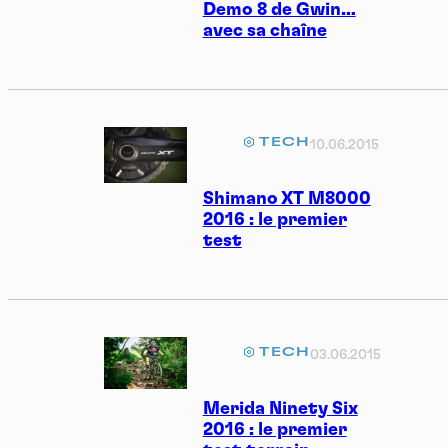
Demo 8 de Gwin…
avec sa chaîne
TECH
10.06.2015
Shimano XT M8000
2016 : le premier
test
TECH
03.06.2015
Merida Ninety Six
2016 : le premier