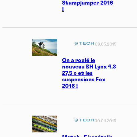
Stumpjumper 2016
!
TECH
08.05.2015
On a roulé le
nouveau BH Lynx 4.8
27,5 » et les
suspensions Fox
2016 !
TECH
30.04.2015