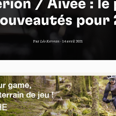
rion / Aivee : le 
nouveautés pour 
S
Par
Léo Kervran
-
14 avril 2021
nneau de gestion des cookies
risant ces services tiers, vous acceptez le dépôt et la lecture de coo
sation de technologies de suivi nécessaires à leur bon fonctionnement.
que de confidentialité
ccepter
Tout refuser