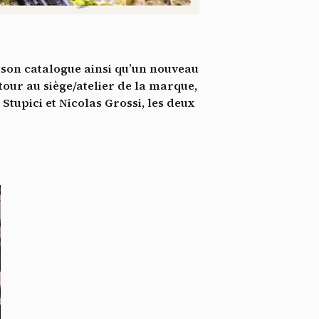
*
tenu
*
s son catalogue ainsi qu’un nouveau
ent me
tour au siège/atelier de la marque,
tupici et Nicolas Grossi, les deux
Te