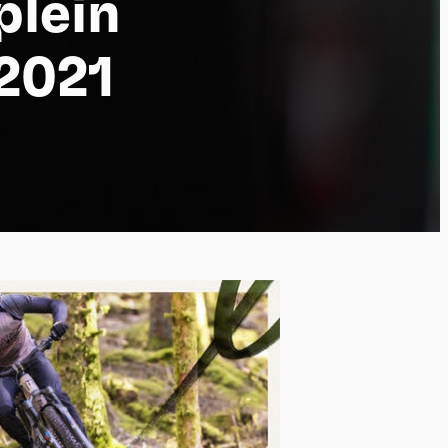
plein
2021
po
kies et