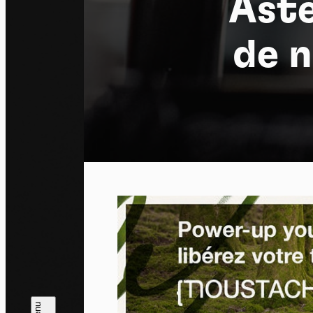
Aste
de 
Pa
En auto
l'utili
Politi
Tout a