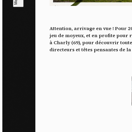
L
m
Attention, arrivage en vue ! Pour 
J'ac
jeu de moyeux, et en profite pour r
dés
à Charly (69), pour découvrir tout
directeurs et têtes pensantes de l