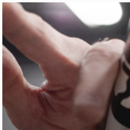
FR
NL