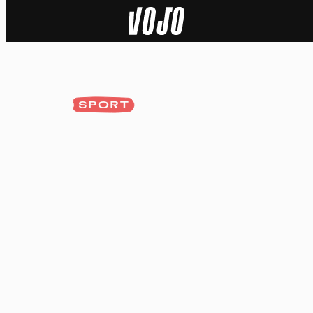
Home
Actu
SPORT
Nature
Sport
Tech
Dossier
Vidéos
Podcasts