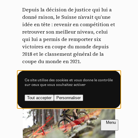
Tout accepter
Tout refuser
Depuis la décision de justice qui lui a
donné raison, le Suisse n’avait qu’une
idée en tête : revenir en compétition et
retrouver son meilleur niveau, celui
Vidéos
qui lui a permis de remporter six
victoires en coupe du monde depuis
Les services de partage de vidéo permettent d'enrichir
2018 et le classement général de la
le site de contenu multimédia et augmentent sa
visibilité.
coupe du monde en 2021.
Vimeo
interdit
-
Ce service peut déposer
8 cookies.
Ce site utilise des cookies et vous donne le contrôle
sur ceux que vous souhaitez activer
Autoriser
Interdire
Tout accepter
Personnaliser
YouTube
interdit
-
Ce service peut
déposer 4 cookies.
Autoriser
Interdire
FR
NL