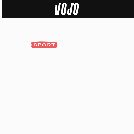
Home
Actu
SPORT
Nature
Sport
Tech
Dossier
Vidéos
Podcasts