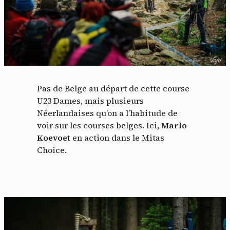
Pas de Belge au départ de cette course
U23 Dames, mais plusieurs
Néerlandaises qu’on a l’habitude de
voir sur les courses belges. Ici,
Marlo
Panneau de gestion des
Koevoet
en action dans le Mitas
cookies
Choice.
En autorisant ces services tiers, vous acceptez le dépôt et la
lecture de cookies et l'utilisation de technologies de suivi
nécessaires à leur bon fonctionnement.
Politique de confidentialité