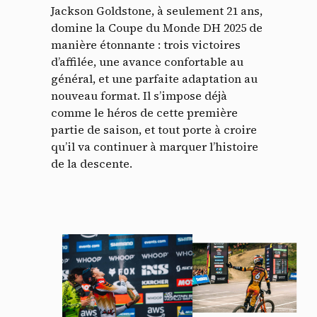
Jackson Goldstone, à seulement 21 ans,
domine la Coupe du Monde DH 2025 de
manière étonnante : trois victoires
d’affilée, une avance confortable au
général, et une parfaite adaptation au
nouveau format. Il s’impose déjà
comme le héros de cette première
partie de saison, et tout porte à croire
qu’il va continuer à marquer l’histoire
de la descente.
Panneau de gestion des
cookies
En autorisant ces services tiers, vous acceptez le dépôt et la
lecture de cookies et l'utilisation de technologies de suivi
nécessaires à leur bon fonctionnement.
Politique de confidentialité