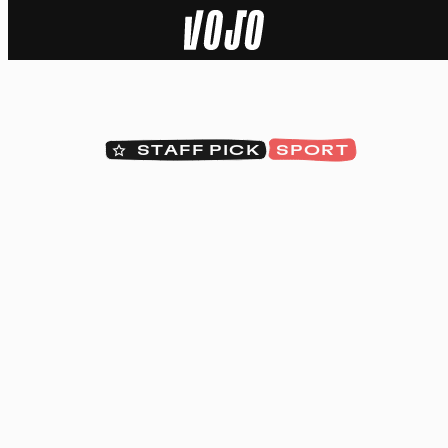
Home
Actu
STAFF PICK
SPORT
Nature
Sport
Tech
Dossier
Vidéos
Podcasts