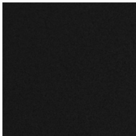
FR
NL