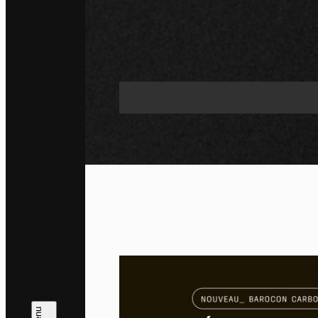
Pa
En auto
l'utili
Politi
Tout a