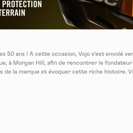
Vidéos
es services de partage de vidéo permettent d'enrichir le site de con
ultimédia et augmentent sa visibilité.
*
Vimeo
interdit
cepte de recevoir cette lettre d'information et je comprends que je peux facilem
-
Ce service peut déposer 8 cookies.
inscrire à tout moment
Autoriser
Interdire
Je m’abonne
s 50 ans ! A cette occasion, Vojo s’est envolé ver
YouTube
interdit
-
Ce service peut déposer 4 cookies.
ue, à Morgan Hill, afin de rencontrer le fondateu
Autoriser
Interdire
s de la marque et évoquer cette riche histoire. V