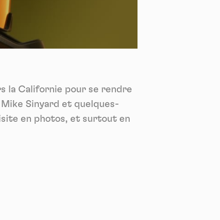
*
tenu
*
ent me
Te
s la Californie pour se rendre
r Mike Sinyard et quelques-
isite en photos, et surtout en