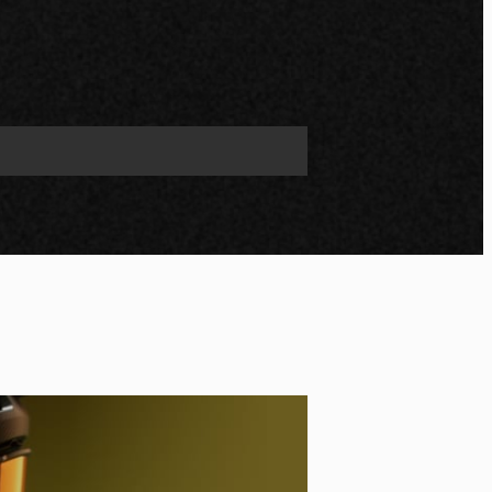
po
kies et