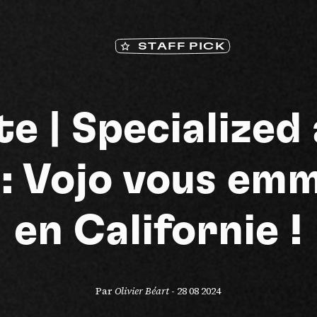
STAFF PICK
Na
te | Specialized
 : Vojo vous em
en Californie !
Par
Olivier Béart
-
28 08 2024