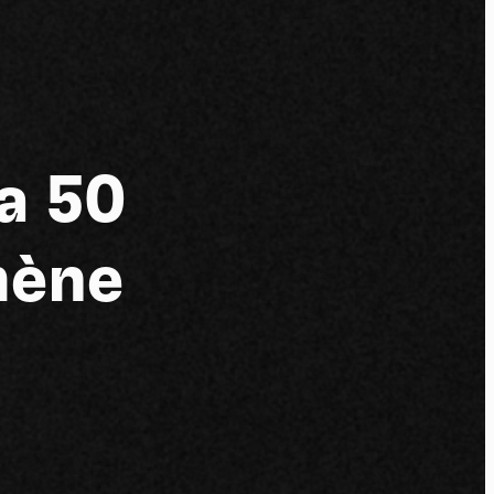
tu
 a 50
mène