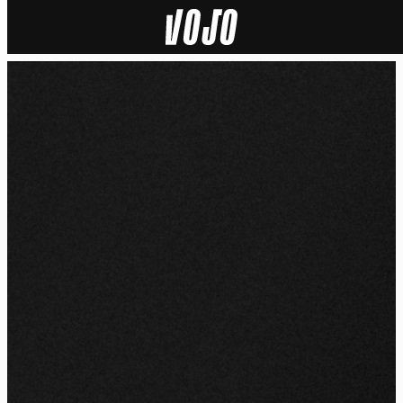
Home
Actu
Nature
Sport
Tech
Dossier
Vidéos
Podcasts