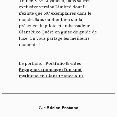
Trance X E+ Advanced, dans sa très
exclusive version Limited dont il
n’existe que 507 exemplaires dans le
monde. Sans oublier bien sûr la
présence du pilote et ambassadeur
Panneau de gestion des
Giant Nico Quéré en guise de guide de
luxe. On vous partage les meilleurs
cookies
moments !
En autorisant ces services tiers, vous acceptez le dépôt et la
lecture de cookies et l'utilisation de technologies de suivi
nécessaires à leur bon fonctionnement.
Le portfolio :
Portfolio & vidéo |
Regagnas : ponçage d’un spot
Politique de confidentialité
mythique en Giant Trance X E+
Tout accepter
Tout refuser
Par
Adrien Protano
Vidéos