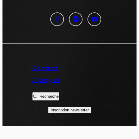
Panneau de gestion des
cookies
En autorisant ces services tiers, vous acceptez le dépôt et la
lecture de cookies et l'utilisation de technologies de suivi
nécessaires à leur bon fonctionnement.
Politique de confidentialité
Contact
Tout accepter
Tout refuser
A propos
Recherche
Vidéos
Inscription newsletter
Les services de partage de vidéo permettent d'enrichir
le site de contenu multimédia et augmentent sa
visibilité.