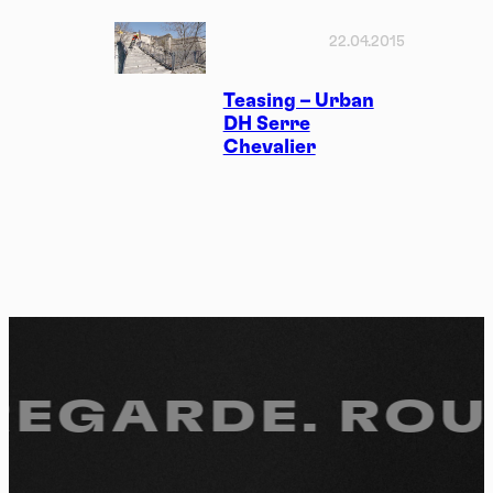
22.04.2015
Teasing – Urban
DH Serre
Chevalier
REGARDE.
ROUL