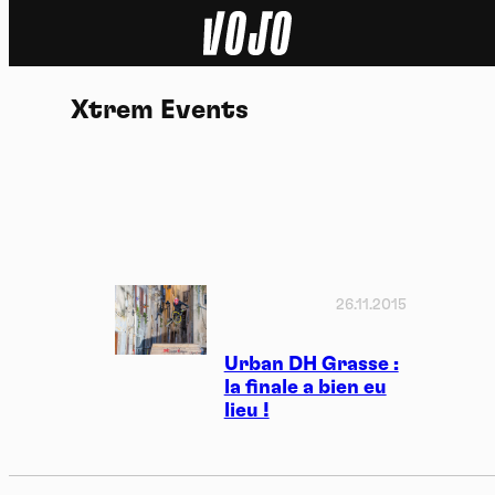
Home
Xtrem Events
Actu
Nature
Sport
Tech
26.11.2015
Dossier
Urban DH Grasse :
la finale a bien eu
lieu !
Vidéos
Podcasts