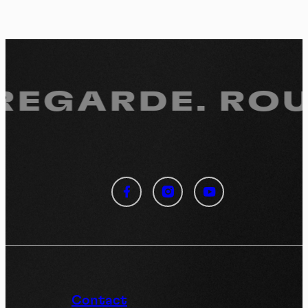
 REGARDE.
ROUL
Panneau de gestion des
cookies
En autorisant ces services tiers, vous acceptez le dépôt et la
lecture de cookies et l'utilisation de technologies de suivi
nécessaires à leur bon fonctionnement.
Politique de confidentialité
Contact