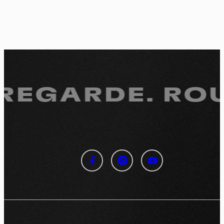
 REGARDE.
ROU
Panneau de gestion des
cookies
En autorisant ces services tiers, vous acceptez le dépôt et la
lecture de cookies et l'utilisation de technologies de suivi
nécessaires à leur bon fonctionnement.