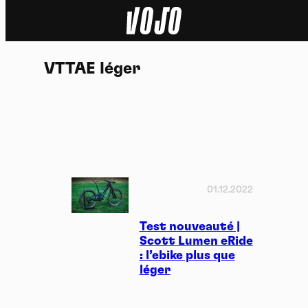
Home
VTTAE léger
Actu
Nature
Sport
Tech
01.12.2022
Dossier
Test nouveauté |
Scott Lumen eRide
: l’ebike plus que
Vidéos
léger
Podcasts