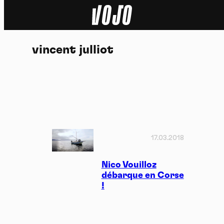
Home
vincent julliot
Actu
Nature
Sport
Tech
17.03.2018
Dossier
Nico Vouilloz
débarque en Corse
!
Vidéos
Podcasts