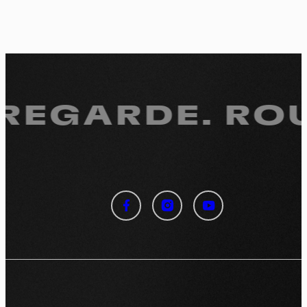
 REGARDE.
ROU
Panneau de gestion des
cookies
En autorisant ces services tiers, vous acceptez le dépôt et la
lecture de cookies et l'utilisation de technologies de suivi
nécessaires à leur bon fonctionnement.
Politique de confidentialité