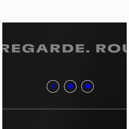
 REGARDE.
ROU
Panneau de gestion des
cookies
En autorisant ces services tiers, vous acceptez le dépôt et la
lecture de cookies et l'utilisation de technologies de suivi
nécessaires à leur bon fonctionnement.
Politique de confidentialité