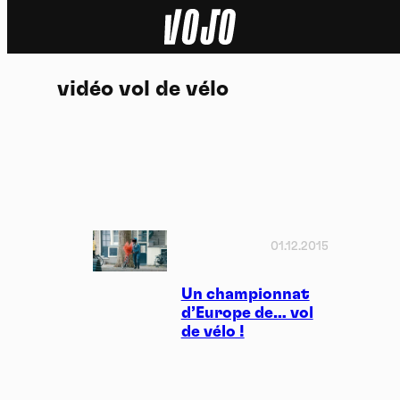
Home
vidéo vol de vélo
Actu
Nature
Sport
Tech
01.12.2015
Dossier
Un championnat
d’Europe de… vol
de vélo !
Vidéos
Podcasts