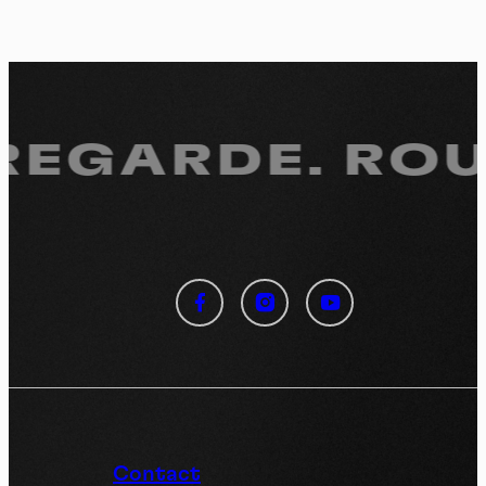
 REGARDE.
ROUL
Panneau de gestion des
cookies
En autorisant ces services tiers, vous acceptez le dépôt et la
lecture de cookies et l'utilisation de technologies de suivi
nécessaires à leur bon fonctionnement.
Politique de confidentialité
Contact