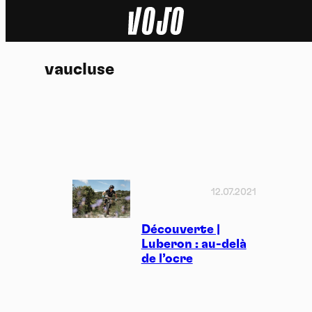
Home
vaucluse
Actu
Nature
Sport
Tech
12.07.2021
Dossier
Découverte |
Luberon : au-delà
de l’ocre
Vidéos
Podcasts