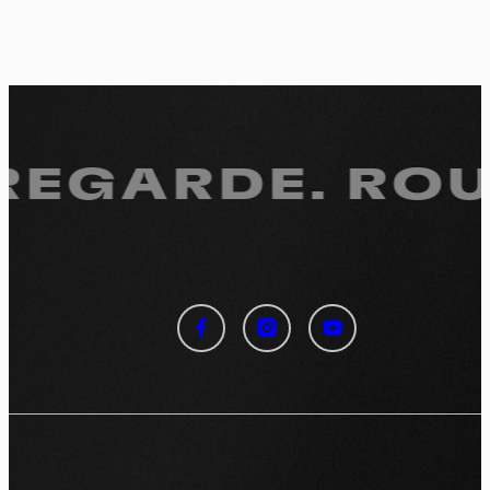
 REGARDE.
ROUL
Panneau de gestion des
cookies
En autorisant ces services tiers, vous acceptez le dépôt et la
lecture de cookies et l'utilisation de technologies de suivi
nécessaires à leur bon fonctionnement.
Politique de confidentialité