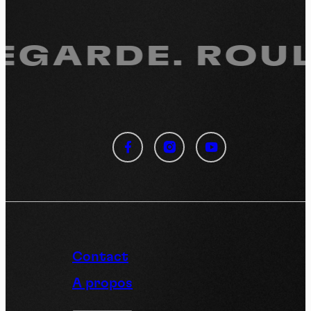
EGARDE.
ROULE
Panneau de gestion des
cookies
En autorisant ces services tiers, vous acceptez le dépôt et la
lecture de cookies et l'utilisation de technologies de suivi
nécessaires à leur bon fonctionnement.
Politique de confidentialité
Contact
Tout accepter
Tout refuser
A propos