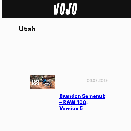
Home
Utah
Actu
Nature
Sport
Tech
06.08.2019
Dossier
Brandon Semenuk
– RAW 100,
Version 5
Vidéos
Podcasts