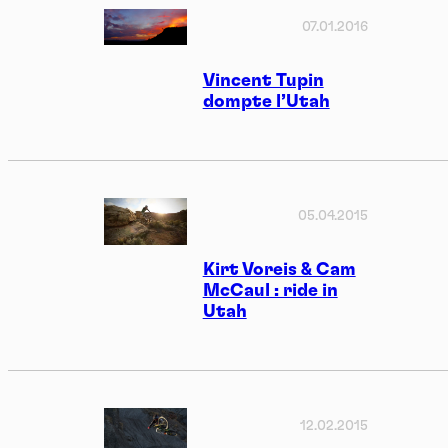
07.01.2016
Vincent Tupin
dompte l’Utah
05.04.2015
Kirt Voreis & Cam
McCaul : ride in
Utah
12.02.2015