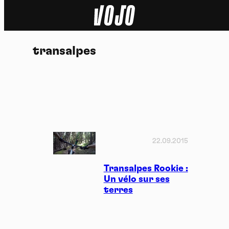
Home
transalpes
Actu
Nature
Sport
Tech
22.09.2015
Dossier
Transalpes Rookie :
Un vélo sur ses
terres
Vidéos
Podcasts