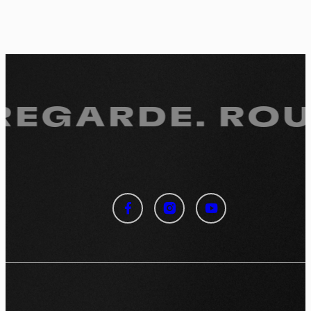
 REGARDE.
ROUL
Panneau de gestion des
cookies
En autorisant ces services tiers, vous acceptez le dépôt et la
lecture de cookies et l'utilisation de technologies de suivi
nécessaires à leur bon fonctionnement.
Politique de confidentialité